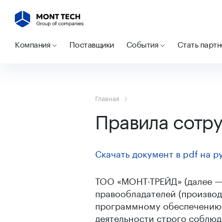
Компания
Поставщики
События
Стать парт
Главная
Правила сотр
Скачать документ в pdf на р
ТОО «МОНТ-ТРЕЙД» (далее —
правообладателей (производ
программному обеспечению 
деятельности строго соблю